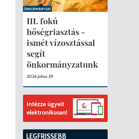
ványok
ÖNKORMÁNYZAT
II. ütem
érítési díjak
III. fokú
hőségriasztás -
mogatást nyert az alábbi projekt vonatkozásában.
t
ismét vízosztással
6. tanév
segít
önkormányzatunk
2026 július 29.
Intézze ügyeit
elektronikusan!
LEGFRISSEBB