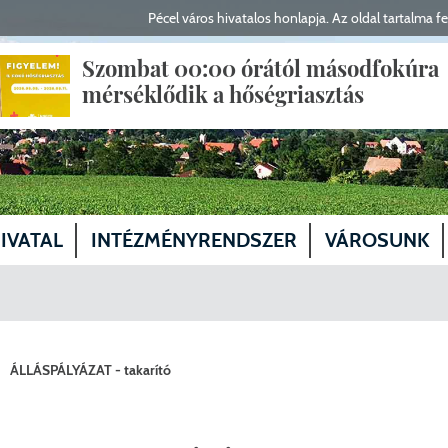
Pécel város hivatalos honlapja. Az oldal tartalma fel
Szombat 00:00 órától másodfokúra
mérséklődik a hőségriasztás
IVATAL
INTÉZMÉNYRENDSZER
VÁROSUNK
yfélfogadás, elérhetőségek
Polgármester
Egészségügy
Magunkról
gyző, aljegyző
Alpolgármesterek
Képviselő-testület tagjai
Szociális és gyermekvédelmi ellátás
Közösségeink
ÁLLÁSPÁLYÁZAT - takarító
ervezeti egységek
Fejlesztési Bizottság
Köznevelés, oktatás
Kabinet
Fejlesztés
lasztások
Humán Bizottság
Előterjesztések
Kultúra
Önkormányzati Iroda
Helyi Választási Iroda vezető
Közlekedés