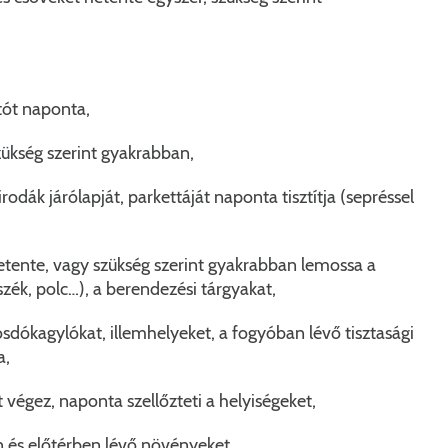
tót naponta,
zükség szerint gyakrabban,
irodák járólapját, parkettáját naponta tisztítja (sepréssel
hetente, vagy szükség szerint gyakrabban lemossa a
 szék, polc…), a berendezési tárgyakat,
 mosdókagylókat, illemhelyeket, a fogyóban lévő tisztasági
a,
 végez, naponta szellőzteti a helyiségeket,
on és előtérben lévő növényeket,