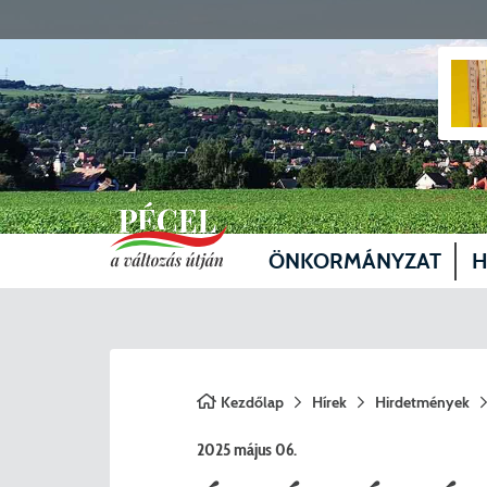
ÖNKORMÁNYZAT
H
Vezetők
Üg
Képviselő-testület
Je
Kezdőlap
Hírek
Hirdetmények
Bizottságok
Sz
2025 május 06.
Döntéshozatal
Vá