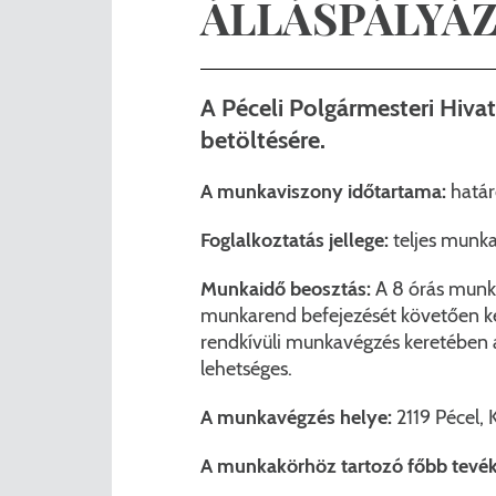
ÁLLÁSPÁLYÁZA
Nemzetiségi önkormányza
A
Önkormányzati kitüntetés
N
A Péceli Polgármesteri Hiva
Pályázatok
Hi
betöltésére.
Településrendezés
Be
A munkaviszony időtartama:
határ
Adatvédelem
Foglalkoztatás jellege:
teljes munka
Munkaidő beosztás:
A 8 órás munka
Belső visszaélés bejelentő
munkarend befejezését követően kel
rendkívüli munkavégzés keretében a 
lehetséges.
A munkavégzés helye:
2119 Pécel, K
A munkakörhöz tartozó főbb tevék