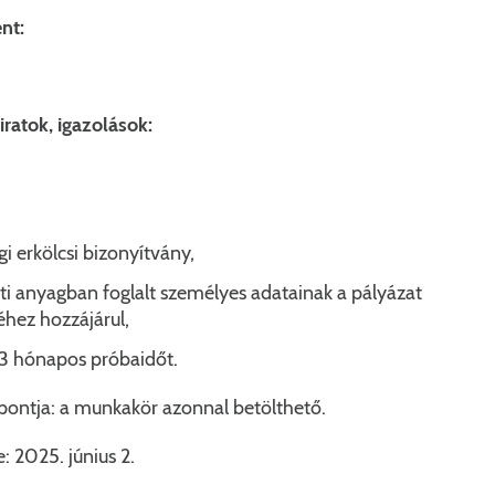
nt:
ratok, igazolások:
 erkölcsi bizonyítvány,
ati anyagban foglalt személyes adatainak a pályázat
éhez hozzájárul,
a 3 hónapos próbaidőt.
ontja: a munkakör azonnal betölthető.
: 2025. június 2.