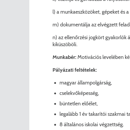
l) a munkaeszközöket, gépeket és a ke
m) dokumentálja az elvégzett feladat
n) az ellenőrzési jogkört gyakorlók á
kiküszöböli.
Munkabér:
Motivációs levelében kér
Pályázati feltételek:
magyar állampolgárság,
cselekvőképesség,
büntetlen előélet,
legalább 1 év takarítói szakmai t
8 általános iskolai végzettség.