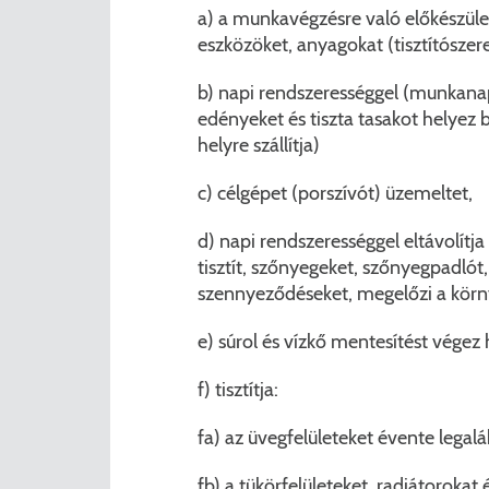
a) a munkavégzésre való előkészüle
eszközöket, anyagokat (tisztítószere
b) napi rendszerességgel (munkanap
edényeket és tiszta tasakot helyez b
helyre szállítja)
c) célgépet (porszívót) üzemeltet,
d) napi rendszerességgel eltávolítj
tisztít, szőnyegeket, szőnyegpadlót,
szennyeződéseket, megelőzi a körn
e) súrol és vízkő mentesítést végez 
f) tisztítja:
fa) az üvegfelületeket évente legal
fb) a tükörfelületeket, radiátorokat