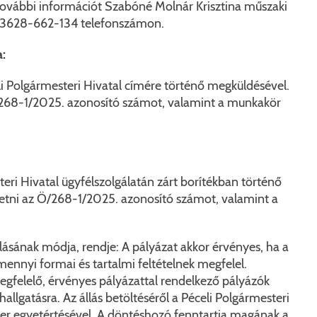
n további információt Szabóné Molnár Krisztina műszaki
a +3628-662-134 telefonszámon.
:
eli Polgármesteri Hivatal címére történő megküldésével.
Ö/268-1/2025. azonosító számot, valamint a munkakör
eri Hivatal ügyfélszolgálatán zárt borítékban történő
ntetni az Ö/268-1/2025. azonosító számot, valamint a
.
rálásának módja, rendje: A pályázat akkor érvényes, ha a
mennyi formai és tartalmi feltételnek megfelel.
megfelelő, érvényes pályázattal rendelkező pályázók
lgatásra. Az állás betöltéséről a Péceli Polgármesteri
ter egyetértésével. A döntéshozó fenntartja magának a