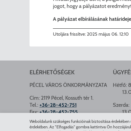
jogot, hogy a pályázatot eredményt
A pályázat elbírálásának határideje
Utoljára frissítve:
2025 május 06. 12:10
ELÉRHETŐSÉGEK
ÜGYFÉ
PÉCEL VÁROS ÖNKORMÁNYZATA
Hétfő: 8
13.
Cím: 2119 Pécel, Kossuth tér 1.
Tel.:
+36-28-452-751
Szerda: 
Fax:
+36-28-452-755
13.
e-mail:
hivatal@pecel.hu
Weboldalunk szükséges funkcióinak biztosítása érdekében sü
PÉCEL.
érdekében. Az "Elfogadás" gombra kattintva Ön hozzájárulásá