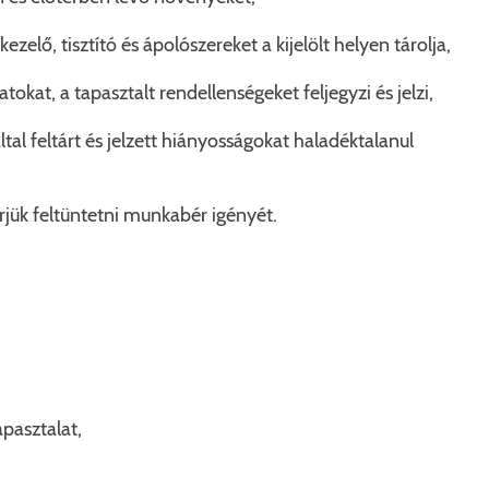
zelő, tisztító és ápolószereket a kijelölt helyen tárolja,
KERESÉS
okat, a tapasztalt rendellenségeket feljegyzi és jelzi,
ltal feltárt és jelzett hiányosságokat haladéktalanul
jük feltüntetni munkabér igényét.
apasztalat,