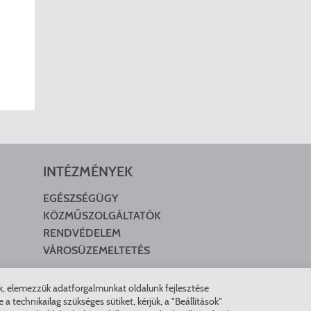
INTÉZMÉNYEK
EGÉSZSÉGÜGY
KÖZMŰSZOLGÁLTATÓK
RENDVÉDELEM
VÁROSÜZEMELTETÉS
nk, elemezzük adatforgalmunkat oldalunk fejlesztése
technikailag szükséges sütiket, kérjük, a "Beállítások"