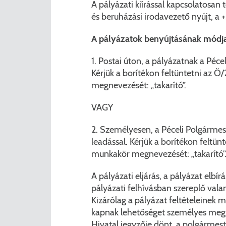
A pályázati kiírással kapcsolatosa
és beruházási irodavezető nyújt, 
A pályázatok benyújtásának módja
1. Postai úton, a pályázatnak a Péc
Kérjük a borítékon feltüntetni az 
megnevezését: „takarító”.
VAGY
2. Személyesen, a Péceli Polgármest
leadással. Kérjük a borítékon feltü
munkakör megnevezését: „takarító”
A pályázati eljárás, a pályázat elbí
pályázati felhívásban szereplő vala
Kizárólag a pályázat feltételeinek 
kapnak lehetőséget személyes meghal
Hivatal jegyzője dönt, a polgármes