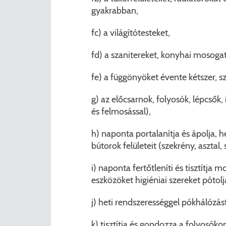
gyakrabban,
fc) a világítótesteket,
fd) a szanitereket, konyhai mosoga
fe) a függönyöket évente kétszer, s
g) az előcsarnok, folyosók, lépcsők, 
és felmosással),
h) naponta portalanítja és ápolja, 
bútorok felületeit (szekrény, asztal,
i) naponta fertőtleníti és tisztítja
eszközöket higiéniai szereket pótolj
j) heti rendszerességgel pókhálózást
k) tisztítja és gondozza a folyosók