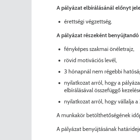
A pályázat elbírálásánál előnyt jele
érettségi végzettség.
A pályázat részeként benyújtandó i
fényképes szakmai önéletrajz,
rövid motivációs levél,
3 hónapnál nem régebbi hatósági
nyilatkozat arról, hogy a pályáz
elbírálásával összefüggő kezelés
nyilatkozat arról, hogy vállalja 
A munkakör betölthetőségének időp
A pályázat benyújtásának határideje