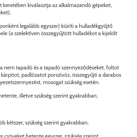
Péceli Polgármesteri Hivatal energetikai korszerűsítése
Nyomtat
t keretében kiválasztja az alkalmazandó gépeket,
ket),
Komplex csapadékvíz-elvezetés korszerűsítése Pécelen 
Étkezési t
onként legalább egyszer) kiüríti a hulladékgyűjtő
Pécel Város Önkormányzata 250 000 000 Ft értékű tá
Kapcsola
ele (a szelektíven összegyűjtött hulladékot a kijelölt
2025/202
a a nem tapadó és a tapadó szennyeződéseket, foltot
 kárpitot, padlózatot porszívóz, összegyűjti a darabos
yezetszennyezést, mosogat szükség esetén.
hetente, illetve szükség szerint gyakrabban,
ább kétszer, szükség szerint gyakrabban,
 és csöveket hetente egyszer, szükség szerint