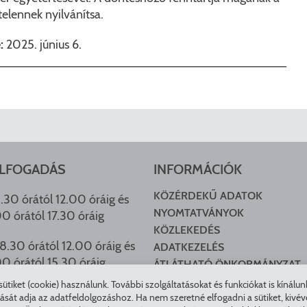
elennek nyilvánítsa.
:
2025. június 6.
LFOGADÁS
INFORMÁCIÓK
KÖZÉRDEKŰ ADATOK
.30 órától 12.00 óráig és
NYOMTATVÁNYOK
00 órától 17.30 óráig
KÖZLEKEDÉS
8.30 órától 12.00 óráig és
ADATKEZELÉS
00 órától 15.30 óráig
ÁTLÁTHATÓ ÖNKORMÁNYZAT
COOKIE BEÁLLÍTÁSOK
tiket (cookie) használunk. További szolgáltatásokat és funkciókat is kínálu
HU ARCHÍVUM
t adja az adatfeldolgozáshoz. Ha nem szeretné elfogadni a sütiket, kivéve a 