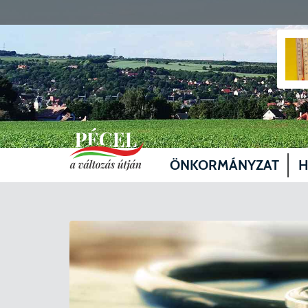
ÖNKORMÁNYZAT
H
Vezetők
Üg
Képviselő-testület
Je
Bizottságok
Sz
Döntéshozatal
Vá