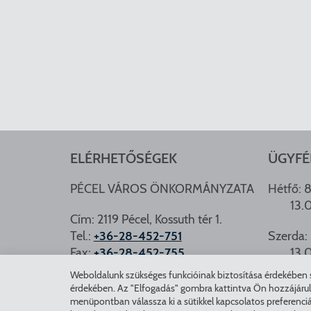
ELÉRHETŐSÉGEK
ÜGYFÉ
PÉCEL VÁROS ÖNKORMÁNYZATA
Hétfő: 8
13.
Cím: 2119 Pécel, Kossuth tér 1.
Tel.:
+36-28-452-751
Szerda: 
Fax:
+36-28-452-755
13.
e-mail:
hivatal@pecel.hu
Weboldalunk szükséges funkcióinak biztosítása érdekében sü
PÉCEL.
érdekében. Az "Elfogadás" gombra kattintva Ön hozzájárulásá
Weboldallal kapcsolatos észrevételek:
menüpontban válassza ki a sütikkel kapcsolatos preferenciá