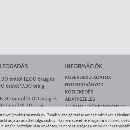
LFOGADÁS
INFORMÁCIÓK
KÖZÉRDEKŰ ADATOK
.30 órától 12.00 óráig és
NYOMTATVÁNYOK
00 órától 17.30 óráig
KÖZLEKEDÉS
8.30 órától 12.00 óráig és
ADATKEZELÉS
00 órától 15.30 óráig
ÁTLÁTHATÓ ÖNKORMÁNYZAT
COOKIE BEÁLLÍTÁSOK
tiket (cookie) használunk. További szolgáltatásokat és funkciókat is kínálu
HU ARCHÍVUM
t adja az adatfeldolgozáshoz. Ha nem szeretné elfogadni a sütiket, kivéve a 
it. Az Ön hozzájárulása önkéntes, és nem szükséges a weboldal használatáho