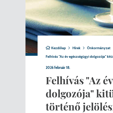
Nemzetiségi önkormányza
A
Önkormányzati kitüntetés
N
Pályázatok
Hi
Településrendezés
Be
Kezdőlap
Hírek
Önkormányzat
Adatvédelem
Felhívás "Az év egészségügyi dolgozója" kitün
Belső visszaélés bejelentő
2026 február 18.
Felhívás "Az é
dolgozója" kit
történő jelölés