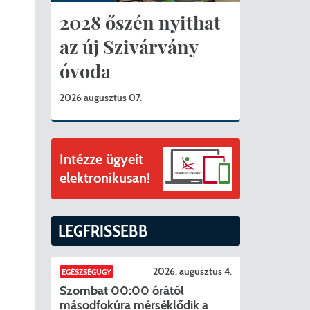
ványok
2028 őszén nyithat
II. ütem
érítési díjak
az új Szivárvány
óvoda
mogatást nyert az alábbi projekt vonatkozásában.
t
2026 augusztus 07.
6. tanév
Intézze ügyeit
elektronikusan!
LEGFRISSEBB
2026. augusztus 4.
EGÉSZSÉGÜGY
Szombat 00:00 órától
másodfokúra mérséklődik a