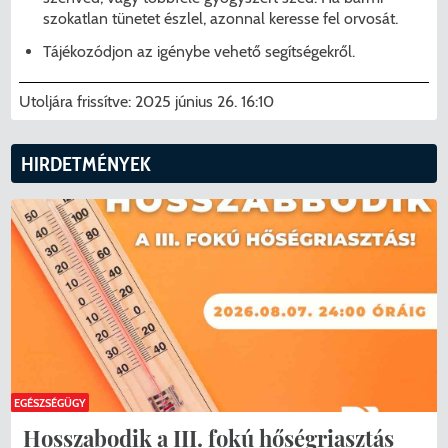
szokatlan tünetet észlel, azonnal keresse fel orvosát.
Tájékozódjon az igénybe vehető segítségekről.
Utoljára frissítve:
2025 június 26. 16:10
HIRDETMÉNYEK
EGÉSZSÉGÜGY
Hosszabodik a III. fokú hőségriasztás