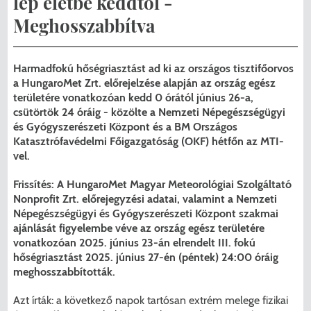
lép életbe keddtől -
Menzakártya/Applikáció
Meghosszabbítva
Pécel Város Önkormányzata ASP
Kedvezmények/Diéta/Allergia
Központhoz való csatlakozása
Harmadfokú hőségriasztást ad ki az országos tisztifőorvos
Nyomtatványok
a HungaroMet Zrt. előrejelzése alapján az ország egész
Péceli Polgármesteri Hivatal energetikai
területére vonatkozóan kedd 0 órától június 26-a,
korszerűsítése
Étkezési térítési díjak
csütörtök 24 óráig - közölte a Nemzeti Népegészségügyi
és Gyógyszerészeti Központ és a BM Országos
Komplex csapadékvíz-elvezetés
Kapcsolat
Katasztrófavédelmi Főigazgatóság (OKF) hétfőn az MTI-
vel.
korszerűsítése Pécelen II. ütem
2025/2026. tanév
Frissítés: A HungaroMet Magyar Meteorológiai Szolgáltató
Pécel Város Önkormányzata 250 000
Nonprofit Zrt. előrejegyzési adatai, valamint a Nemzeti
Népegészségügyi és Gyógyszerészeti Központ szakmai
000 Ft értékű támogatást nyert az
ajánlását figyelembe véve az ország egész területére
alábbi projekt vonatkozásában.
vonatkozóan 2025. június 23-án elrendelt III. fokú
hőségriasztást 2025. június 27-én (péntek) 24:00 óráig
meghosszabbították.
Azt írták: a következő napok tartósan extrém melege fizikai