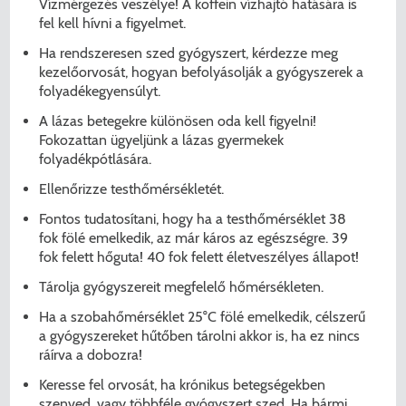
Vízmérgezés veszélye! A koffein vízhajtó hatására is
fel kell hívni a figyelmet.
Ha rendszeresen szed gyógyszert, kérdezze meg
kezelőorvosát, hogyan befolyásolják a gyógyszerek a
folyadékegyensúlyt.
A lázas betegekre különösen oda kell figyelni!
Fokozattan ügyeljünk a lázas gyermekek
folyadékpótlására.
Ellenőrizze testhőmérsékletét.
Fontos tudatosítani, hogy ha a testhőmérséklet 38
fok fölé emelkedik, az már káros az egészségre. 39
fok felett hőguta! 40 fok felett életveszélyes állapot!
Tárolja gyógyszereit megfelelő hőmérsékleten.
Ha a szobahőmérséklet 25°C fölé emelkedik, célszerű
a gyógyszereket hűtőben tárolni akkor is, ha ez nincs
KERESÉS
ráírva a dobozra!
Keresse fel orvosát, ha krónikus betegségekben
szenved, vagy többféle gyógyszert szed. Ha bármi