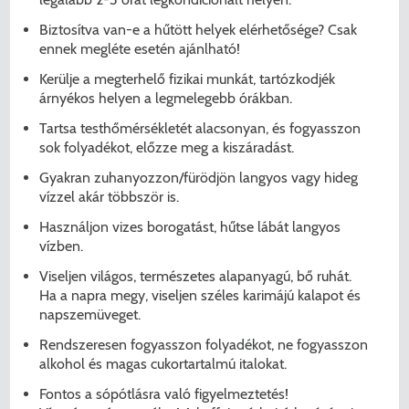
Biztosítva van-e a hűtött helyek elérhetősége? Csak
ennek megléte esetén ajánlható!
Kerülje a megterhelő fizikai munkát, tartózkodjék
árnyékos helyen a legmelegebb órákban.
Tartsa testhőmérsékletét alacsonyan, és fogyasszon
sok folyadékot, előzze meg a kiszáradást.
Gyakran zuhanyozzon/fürödjön langyos vagy hideg
vízzel akár többször is.
Használjon vizes borogatást, hűtse lábát langyos
vízben.
Viseljen világos, természetes alapanyagú, bő ruhát.
Ha a napra megy, viseljen széles karimájú kalapot és
napszemüveget.
Rendszeresen fogyasszon folyadékot, ne fogyasszon
alkohol és magas cukortartalmú italokat.
Fontos a sópótlásra való figyelmeztetés!