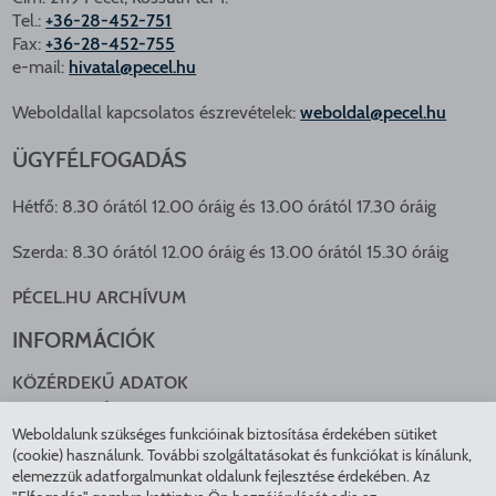
Tel.:
+36-28-452-751
Fax:
+36-28-452-755
e-mail:
hivatal@pecel.hu
Weboldallal kapcsolatos észrevételek:
weboldal@pecel.hu
ÜGYFÉLFOGADÁS
Hétfő: 8.30 órától 12.00 óráig és 13.00 órától 17.30 óráig
Szerda: 8.30 órától 12.00 óráig és 13.00 órától 15.30 óráig
PÉCEL.HU ARCHÍVUM
INFORMÁCIÓK
KÖZÉRDEKŰ ADATOK
NYOMTATVÁNYOK
Weboldalunk szükséges funkcióinak biztosítása érdekében sütiket
KÖZLEKEDÉS
(cookie) használunk. További szolgáltatásokat és funkciókat is kínálunk,
ADATKEZELÉS
elemezzük adatforgalmunkat oldalunk fejlesztése érdekében. Az
ÁTLÁTHATÓ ÖNKORMÁNYZAT