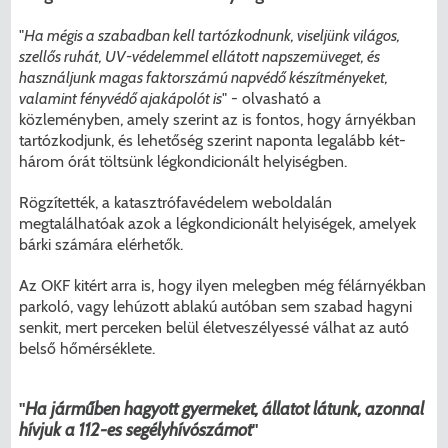
"
Ha mégis a szabadban kell tartózkodnunk, viseljünk világos,
szellős ruhát, UV-védelemmel ellátott napszemüveget, és
használjunk magas faktorszámú napvédő készítményeket,
valamint fényvédő ajakápolót is
" - olvasható a
közleményben, amely szerint az is fontos, hogy árnyékban
tartózkodjunk, és lehetőség szerint naponta legalább két-
három órát töltsünk légkondicionált helyiségben.
Rögzítették, a katasztrófavédelem weboldalán
megtalálhatóak azok a légkondicionált helyiségek, amelyek
bárki számára elérhetők.
Az OKF kitért arra is, hogy ilyen melegben még félárnyékban
parkoló, vagy lehúzott ablakú autóban sem szabad hagyni
senkit, mert perceken belül életveszélyessé válhat az autó
belső hőmérséklete.
"
Ha járműben hagyott gyermeket, állatot látunk, azonnal
hívjuk a 112-es segélyhívószámot
"