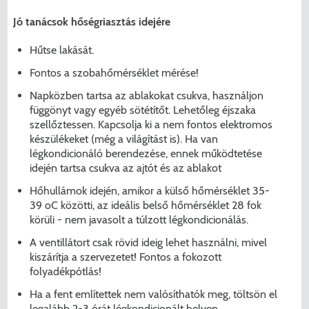
Jó tanácsok hőségriasztás idejére
Hűtse lakását.
Fontos a szobahőmérséklet mérése!
Napközben tartsa az ablakokat csukva, használjon
függönyt vagy egyéb sötétítőt. Lehetőleg éjszaka
szellőztessen. Kapcsolja ki a nem fontos elektromos
készülékeket (még a világítást is). Ha van
légkondicionáló berendezése, ennek működtetése
idején tartsa csukva az ajtót és az ablakot
Hőhullámok idején, amikor a külső hőmérséklet 35-
39 oC közötti, az ideális belső hőmérséklet 28 fok
körüli - nem javasolt a túlzott légkondicionálás.
A ventillátort csak rövid ideig lehet használni, mivel
kiszárítja a szervezetet! Fontos a fokozott
folyadékpótlás!
Ha a fent említettek nem valósíthatók meg, töltsön el
legalább 2-3 órát légkondicionált helyen.