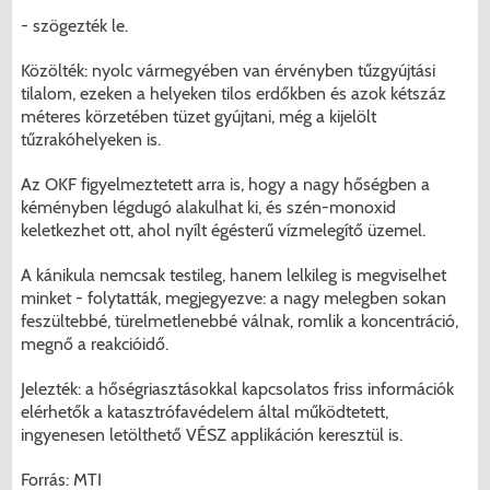
- szögezték le.
Közölték: nyolc vármegyében van érvényben tűzgyújtási
tilalom, ezeken a helyeken tilos erdőkben és azok kétszáz
méteres körzetében tüzet gyújtani, még a kijelölt
tűzrakóhelyeken is.
Az OKF figyelmeztetett arra is, hogy a nagy hőségben a
kéményben légdugó alakulhat ki, és szén-monoxid
keletkezhet ott, ahol nyílt égésterű vízmelegítő üzemel.
A kánikula nemcsak testileg, hanem lelkileg is megviselhet
minket - folytatták, megjegyezve: a nagy melegben sokan
feszültebbé, türelmetlenebbé válnak, romlik a koncentráció,
megnő a reakcióidő.
Jelezték: a hőségriasztásokkal kapcsolatos friss információk
elérhetők a katasztrófavédelem által működtetett,
ingyenesen letölthető VÉSZ applikáción keresztül is.
Forrás: MTI