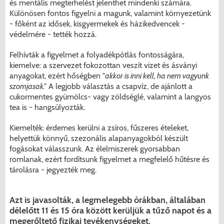
és mentális megterhelést jelenthet mindenki számára.
Különösen fontos figyelni a magunk, valamint környezetünk
- főként az idősek, kisgyermekek és házikedvencek -
védelmére - tették hozzá.
Felhívták a figyelmet a folyadékpótlás fontosságára,
kiemelve: a szervezet fokozottan veszít vizet és ásványi
anyagokat, ezért hőségben "
akkor is inni kell, ha nem vagyunk
szomjasak."
A legjobb választás a csapvíz, de ajánlott a
cukormentes gyümölcs- vagy zöldséglé, valamint a langyos
tea is - hangsúlyozták.
Kiemelték: érdemes kerülni a zsíros, fűszeres ételeket,
helyettük könnyű, szezonális alapanyagokból készült
fogásokat válasszunk. Az élelmiszerek gyorsabban
romlanak, ezért fordítsunk figyelmet a megfelelő hűtésre és
tárolásra - jegyezték meg.
Azt is javasolták, a legmelegebb órákban, általában
délelőtt 11 és 15 óra között kerüljük a tűző napot és a
megerőltető fizikai tevékenységeket.