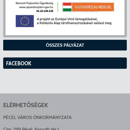
ÖSSZES PÁLYÁZAT
FACEBOOK
ELÉRHETŐSÉGEK
PÉCEL VÁROS ÖNKORMÁNYZATA
Cím: 2119 Pécel, Kossuth tér 1.