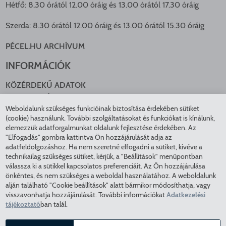
Hétfő: 8.30 órától 12.00 óráig és 13.00 órától 17.30 óráig
Szerda: 8.30 órától 12.00 óráig és 13.00 órától 15.30 óráig
PÉCEL.HU ARCHÍVUM
INFORMÁCIÓK
KÖZÉRDEKŰ ADATOK
NYOMTATVÁNYOK
Weboldalunk szükséges funkcióinak biztosítása érdekében sütiket
KÖZLEKEDÉS
(cookie) használunk. További szolgáltatásokat és funkciókat is kínálunk,
ADATKEZELÉS
elemezzük adatforgalmunkat oldalunk fejlesztése érdekében. Az
ÁTLÁTHATÓ ÖNKORMÁNYZAT
"Elfogadás" gombra kattintva Ön hozzájárulását adja az
COOKIE BEÁLLÍTÁSOK
adatfeldolgozáshoz. Ha nem szeretné elfogadni a sütiket, kivéve a
technikailag szükséges sütiket, kérjük, a "Beállítások" menüpontban
INTÉZMÉNYEK
válassza ki a sütikkel kapcsolatos preferenciáit. Az Ön hozzájárulása
önkéntes, és nem szükséges a weboldal használatához. A weboldalunk
EGÉSZSÉGÜGY
alján található "Cookie beállítások" alatt bármikor módosíthatja, vagy
visszavonhatja hozzájárulását. További információkat
Adatkezelési
KÖZMŰSZOLGÁLTATÓK
tájékoztató
ban talál.
RENDVÉDELEM
VÁROSÜZEMELTETÉS