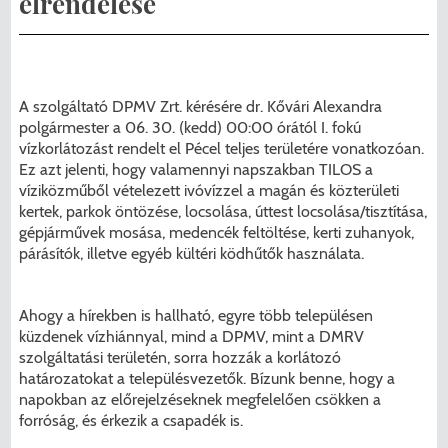
elrendelése
Menzakártya/Applikáció
Pécel Város Önkormányzata ASP
Kedvezmények/Diéta/Allergia
Központhoz való csatlakozása
Nyomtatványok
A szolgáltató DPMV Zrt. kérésére dr. Kővári Alexandra
Péceli Polgármesteri Hivatal energetikai
polgármester a 06. 30. (kedd) 00:00 órától I. fokú
vízkorlátozást rendelt el Pécel teljes területére vonatkozóan.
korszerűsítése
Étkezési térítési díjak
Ez azt jelenti, hogy valamennyi napszakban TILOS a
víziközműből vételezett ivóvízzel a magán és közterületi
Komplex csapadékvíz-elvezetés
Kapcsolat
kertek, parkok öntözése, locsolása, úttest locsolása/tisztítása,
korszerűsítése Pécelen II. ütem
gépjárművek mosása, medencék feltöltése, kerti zuhanyok,
2025/2026. tanév
párásítók, illetve egyéb kültéri ködhűtők használata.
Pécel Város Önkormányzata 250 000
000 Ft értékű támogatást nyert az
Ahogy a hírekben is hallható, egyre több településen
küzdenek vízhiánnyal, mind a DPMV, mint a DMRV
alábbi projekt vonatkozásában.
szolgáltatási területén, sorra hozzák a korlátozó
határozatokat a településvezetők. Bízunk benne, hogy a
napokban az előrejelzéseknek megfelelően csökken a
forróság, és érkezik a csapadék is.