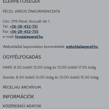
ELÉRHETŐSÉGEK
PÉCEL VÁROS ÖNKORMÁNYZATA
Cím: 2119 Pécel, Kossuth tér 1.
Tel.:
+36-28-452-751
Fax:
+36-28-452-755
e-mail:
hivatal@pecel.hu
Weboldallal kapcsolatos észrevételek:
weboldal@pecel.hu
ÜGYFÉLFOGADÁS
Hétfő: 8.30 órától 12.00 óráig és 13.00 órától 17.30 óráig
Szerda: 8.30 órától 12.00 óráig és 13.00 órától 15.30 óráig
PÉCEL.HU ARCHÍVUM
INFORMÁCIÓK
KÖZÉRDEKŰ ADATOK