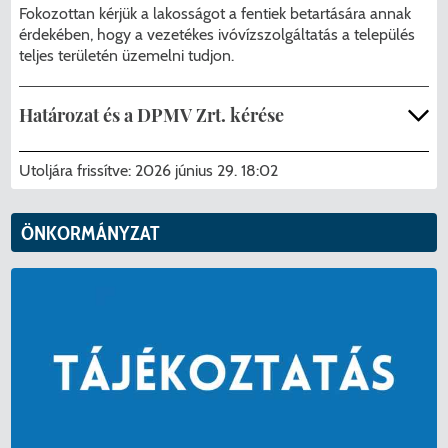
Fokozottan kérjük a lakosságot a fentiek betartására annak
érdekében, hogy a vezetékes ivóvízszolgáltatás a település
teljes területén üzemelni tudjon.
Határozat és a DPMV Zrt. kérése
M_810-4_2026_I.-fokú-vízkorlátozás-
Utoljára frissítve:
2026 június 29. 18:02
elrendelése_Határozat.pdf
ÖNKORMÁNYZAT
KKK_2026_00210.pdf