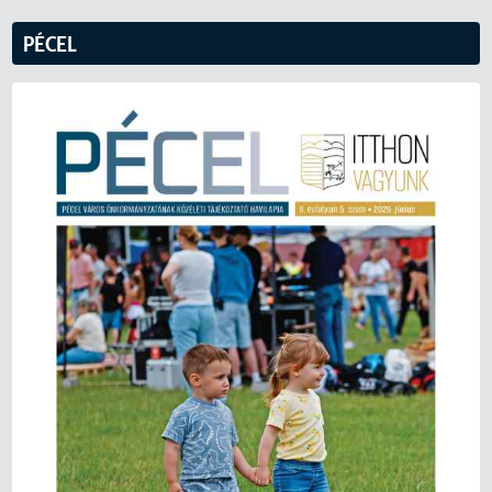
PÉCEL
09_előterjesztés_módosító_ind_Pécel_Kft_FB_díjazás.pdf
12_előterjesztés_módosító_ind_5_sz_háziorvosi_körzet.pdf
sürgősségi_indítvány_A_Pécel_Kft_ügyvezető.pdf