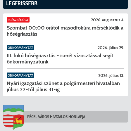
LEGFRISSEBB
17_előterjesztés_Környezetvédelmi_Alap_felhaszn_2025_évi
18_előterjesztés_A_Közösségi_Ellátás_a_Mentális_Eg-
2026. augusztus 4.
EGÉSZSÉGÜGY
ért_2025_évi_szakmai_beszámoló.pdf
Szombat 00:00 órától másodfokúra mérséklődik a
hőségriasztás
19_előterjesztés_2025_évi_gyermekjóléti_védelmi_átfogó_érté
2026. július 29.
ÖNKORMÁNYZAT
20_előterjesztés_FB_2025_évi_beszámoló.pdf
III. fokú hőségriasztás - ismét vízosztással segít
önkormányzatunk
21_előterjesztés_HB_2025_évi_beszámoló.pdf
2026. július 13.
22_előterjesztés_PB_2025_évi_beszámoló.pdf
ÖNKORMÁNYZAT
Nyári igazgatási szünet a polgármesteri hivatalban
július 22-től július 31-ig
KERESÉS
23_előterjesztés_polgármesteri_hivatal_2025_évi_beszámoló
24_A_előterjesztés_lejárt.pdf
PÉCEL VÁROS HIVATALOS HONLAPJA
25_előterjesztés_pénzeszköz_lekötés.pdf
03_előterjesztés_visszavonása_behajtási_rendelet.pdf