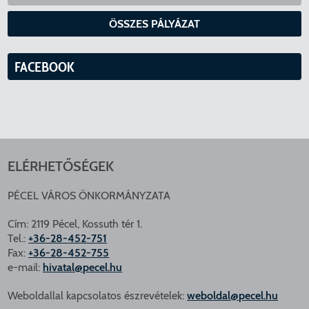
ÖSSZES PÁLYÁZAT
FACEBOOK
ELÉRHETŐSÉGEK
PÉCEL VÁROS ÖNKORMÁNYZATA
Cím: 2119 Pécel, Kossuth tér 1.
Tel.:
+36-28-452-751
Fax:
+36-28-452-755
e-mail:
hivatal@pecel.hu
Weboldallal kapcsolatos észrevételek:
weboldal@pecel.hu