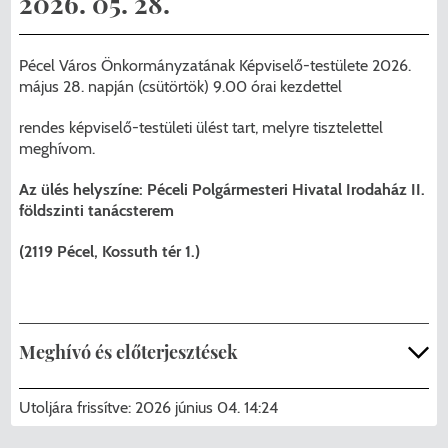
2026. 05. 28.
Menzakártya/Applikáció
Pécel Város Önkormányzata ASP
Kedvezmények/Diéta/Allergia
Pécel Város Önkormányzatának Képviselő-testülete 2026.
Központhoz való csatlakozása
május 28. napján (csütörtök) 9.00 órai kezdettel
Nyomtatványok
Péceli Polgármesteri Hivatal energetikai
rendes képviselő-testületi ülést tart, melyre tisztelettel
meghívom.
korszerűsítése
Étkezési térítési díjak
Az ülés helyszíne: Péceli Polgármesteri Hivatal Irodaház II.
Komplex csapadékvíz-elvezetés
Kapcsolat
földszinti tanácsterem
korszerűsítése Pécelen II. ütem
(2119 Pécel, Kossuth tér 1.)
2025/2026. tanév
Pécel Város Önkormányzata 250 000
000 Ft értékű támogatást nyert az
alábbi projekt vonatkozásában.
Meghívó és előterjesztések
00_meghívó_képviselő-
Utoljára frissítve:
2026 június 04. 14:24
testület_rendes_20260528.pdf