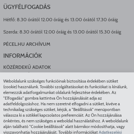
ÜGYFÉLFOGADÁS
Hétfő: 8.30 órától 12.00 óráig és 13.00 órától 17.30 óráig
Szerda: 8.30 órától 12.00 óráig és 13.00 órától 15.30 óráig
PÉCEL.HU ARCHÍVUM
INFORMÁCIÓK
KÖZÉRDEKŰ ADATOK
NYOMTATVÁNYOK
Weboldalunk szükséges funkcióinak biztosítása érdekében sütiket
KÖZLEKEDÉS
(cookie) használunk. További szolgáltatásokat és funkciókat is kínálunk,
ADATKEZELÉS
elemezzük adatforgalmunkat oldalunk fejlesztése érdekében. Az
ÁTLÁTHATÓ ÖNKORMÁNYZAT
"Elfogadás" gombra kattintva Ön hozzájárulását adja az
COOKIE BEÁLLÍTÁSOK
adatfeldolgozáshoz. Ha nem szeretné elfogadni a sütiket, kivéve a
technikailag szükséges sütiket, kérjük, a "Beállítások" menüpontban
INTÉZMÉNYEK
válassza ki a sütikkel kapcsolatos preferenciáit. Az Ön hozzájárulása
önkéntes, és nem szükséges a weboldal használatához. A weboldalunk
EGÉSZSÉGÜGY
alján található "Cookie beállítások" alatt bármikor módosíthatja, vagy
visszavonhatja hozzájárulását. További információkat
Adatkezelési