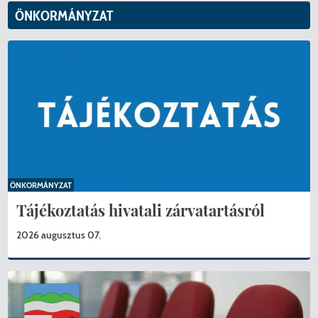
ÖNKORMÁNYZAT
01_előterjesztés_önk_2025_évi_összefoglaló_éves_ellenőrzési
02_előterjesztés_2025_költségvetés_végrehajtásáról_rendelet
03_előterjesztés_43_2025_behajtási_rend_mód.pdf
04_előterjesztés_Kt_SZMSZ_rend_mód.pdf
05_előterjesztés_alpolgármesteri_feladatellátással_kapcs_dön
ÖNKORMÁNYZAT
Tájékoztatás hivatali zárvatartásról
06_előterjesztés_24_2026_határozat_visszavonása.pdf
2026 augusztus 07.
07_előterjesztés_költségvetést_érintő_döntések_meghozatala
08_előterjesztés_PVO_létszámok.pdf