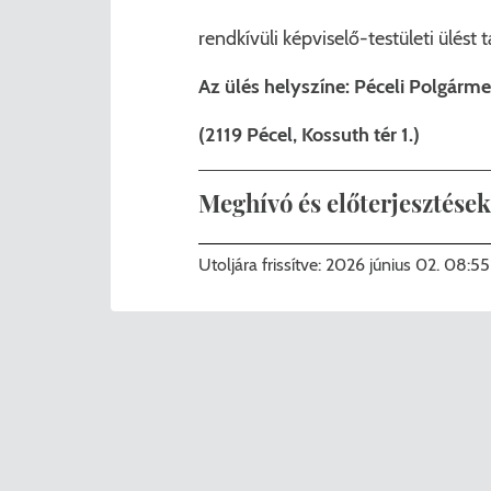
rendkívüli képviselő-testületi ülést 
Az ülés helyszíne: Péceli Polgármes
(2119 Pécel, Kossuth tér 1.)
Meghívó és előterjesztések
00_meghívó_képviselő-
Utoljára frissítve:
2026 június 02. 08:55
testület_rendkívüli_20260603.pdf
03_előterjesztés_Gyömrő_és_Körny