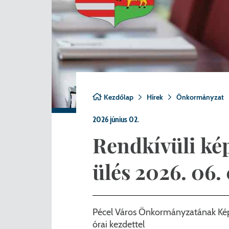
Nemzetiségi önkormányza
A
Önkormányzati kitüntetés
N
Pályázatok
Hi
Településrendezés
Be
Kezdőlap
Hírek
Önkormányzat
Adatvédelem
2026 június 02.
Belső visszaélés bejelentő
Rendkívüli kép
ülés 2026. 06. 
Pécel Város Önkormányzatának Képv
órai kezdettel