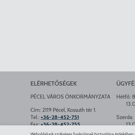
ELÉRHETŐSÉGEK
ÜGYFÉ
PÉCEL VÁROS ÖNKORMÁNYZATA
Hétfő: 8
13.
Cím: 2119 Pécel, Kossuth tér 1.
Tel.:
+36-28-452-751
Szerda: 
Fax:
+36-28-452-755
13.
e-mail:
hivatal@pecel.hu
Weboldalunk szükséges funkcióinak biztosítása érdekében sü