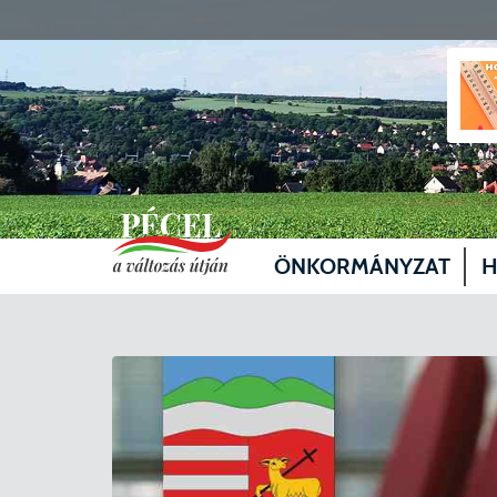
ÖNKORMÁNYZAT
H
Vezetők
Üg
Képviselő-testület
Je
Bizottságok
Sz
Döntéshozatal
Vá