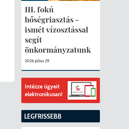
ványok
III. fokú
II. ütem
érítési díjak
hőségriasztás -
ismét vízosztással
mogatást nyert az alábbi projekt vonatkozásában.
t
segít
6. tanév
önkormányzatunk
2026 július 29.
Intézze ügyeit
elektronikusan!
LEGFRISSEBB