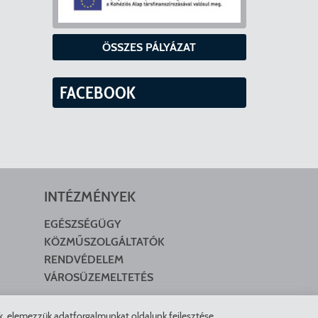
ÖSSZES PÁLYÁZAT
FACEBOOK
INTÉZMÉNYEK
EGÉSZSÉGÜGY
KÖZMŰSZOLGÁLTATÓK
RENDVÉDELEM
VÁROSÜZEMELTETÉS
nk, elemezzük adatforgalmunkat oldalunk fejlesztése