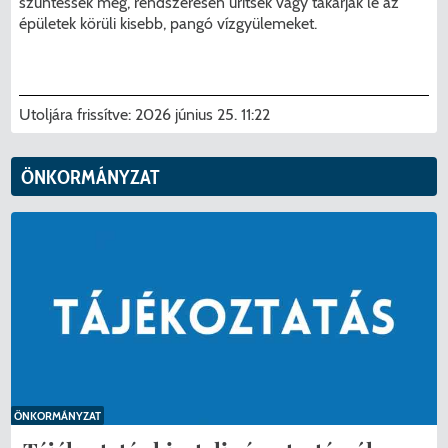
szüntessék meg, rendszeresen ürítsék vagy takarják le az
épületek körüli kisebb, pangó vízgyülemeket.
Utoljára frissítve:
2026 június 25. 11:22
ÖNKORMÁNYZAT
ÖNKORMÁNYZAT