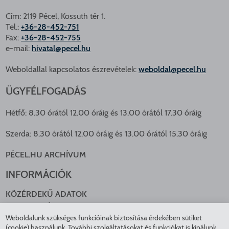
Cím: 2119 Pécel, Kossuth tér 1.
Tel.:
+36-28-452-751
Fax:
+36-28-452-755
e-mail:
hivatal@pecel.hu
Weboldallal kapcsolatos észrevételek:
weboldal@pecel.hu
ÜGYFÉLFOGADÁS
Hétfő: 8.30 órától 12.00 óráig és 13.00 órától 17.30 óráig
Szerda: 8.30 órától 12.00 óráig és 13.00 órától 15.30 óráig
PÉCEL.HU ARCHÍVUM
INFORMÁCIÓK
KÖZÉRDEKŰ ADATOK
NYOMTATVÁNYOK
Weboldalunk szükséges funkcióinak biztosítása érdekében sütiket
KÖZLEKEDÉS
(cookie) használunk. További szolgáltatásokat és funkciókat is kínálunk,