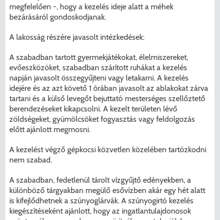
megfelelően -, hogy a kezelés ideje alatt a méhek
bezárásáról gondoskodjanak.
A lakosság részére javasolt intézkedések:
A szabadban tartott gyermekjátékokat, élelmiszereket,
evőeszközöket, szabadban szárított ruhákat a kezelés
napján javasolt összegyűjteni vagy letakarni. A kezelés
idejére és az azt követő 1 órában javasolt az ablakokat zárva
tartani és a külső levegőt bejuttató mesterséges szellőztető
berendezéseket kikapcsolni. A kezelt területen lévő
zöldségeket, gyümölcsöket fogyasztás vagy feldolgozás
előtt ajánlott megmosni.
A kezelést végző gépkocsi közvetlen közelében tartózkodni
nem szabad.
A szabadban, fedetlenül tárolt vízgyűjtő edényekben, a
különböző tárgyakban megülő esővízben akár egy hét alatt
is kifejlődhetnek a szúnyoglárvák. A szúnyogirtó kezelés
kiegészítéseként ajánlott, hogy az ingatlantulajdonosok