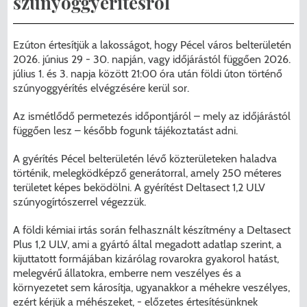
szúnyoggyérítésről
Menzakártya/Applikáció
Pécel Város Önkormányzata ASP
Kedvezmények/Diéta/Allergia
Ezúton értesítjük a lakosságot, hogy Pécel város belterületén
Központhoz való csatlakozása
2026. június 29 - 30. napján, vagy időjárástól függően 2026.
Nyomtatványok
július 1. és 3. napja között 21:00 óra után földi úton történő
Péceli Polgármesteri Hivatal energetikai
szúnyoggyérítés elvégzésére kerül sor.
korszerűsítése
Étkezési térítési díjak
Az ismétlődő permetezés időpontjáról – mely az időjárástól
függően lesz – később fogunk tájékoztatást adni.
Komplex csapadékvíz-elvezetés
Kapcsolat
A gyérítés Pécel belterületén lévő közterületeken haladva
korszerűsítése Pécelen II. ütem
2025/2026. tanév
történik, melegködképző generátorral, amely 250 méteres
területet képes beködölni. A gyérítést Deltasect 1,2 ULV
Pécel Város Önkormányzata 250 000
szúnyogírtószerrel végezzük.
000 Ft értékű támogatást nyert az
A földi kémiai irtás során felhasznált készítmény a Deltasect
alábbi projekt vonatkozásában.
Plus 1,2 ULV, ami a gyártó által megadott adatlap szerint, a
kijuttatott formájában kizárólag rovarokra gyakorol hatást,
melegvérű állatokra, emberre nem veszélyes és a
környezetet sem károsítja, ugyanakkor a méhekre veszélyes,
ezért kérjük a méhészeket, - előzetes értesítésünknek