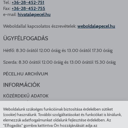
Tel.:
+36-28-452-751
Fax:
+36-28-452-755
e-mail:
hivatal@pecel.hu
Weboldallal kapcsolatos észrevételek:
weboldal@pecel.hu
ÜGYFÉLFOGADÁS
Hétfő: 8.30 órától 12.00 óráig és 13.00 órától 17.30 óráig
Szerda: 8.30 órától 12.00 óráig és 13.00 órától 15.30 óráig
PÉCEL.HU ARCHÍVUM
INFORMÁCIÓK
KÖZÉRDEKŰ ADATOK
NYOMTATVÁNYOK
Weboldalunk szükséges funkcióinak biztosítása érdekében sütiket
KÖZLEKEDÉS
(cookie) használunk. További szolgáltatásokat és funkciókat is kínálunk,
ADATKEZELÉS
elemezzük adatforgalmunkat oldalunk fejlesztése érdekében. Az
ÁTLÁTHATÓ ÖNKORMÁNYZAT
"Elfogadás" gombra kattintva Ön hozzájárulását adja az