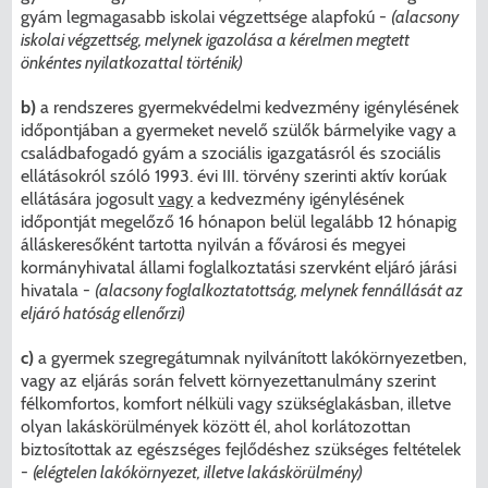
gyám legmagasabb iskolai végzettsége alapfokú -
(alacsony
iskolai végzettség, melynek igazolása a kérelmen megtett
önkéntes nyilatkozattal történik)
b)
a rendszeres gyermekvédelmi kedvezmény igénylésének
időpontjában a gyermeket nevelő szülők bármelyike vagy a
családbafogadó gyám a szociális igazgatásról és szociális
ellátásokról szóló 1993. évi III. törvény szerinti aktív korúak
ellátására jogosult
vagy
a kedvezmény igénylésének
időpontját megelőző 16 hónapon belül legalább 12 hónapig
álláskeresőként tartotta nyilván a fővárosi és megyei
kormányhivatal állami foglalkoztatási szervként eljáró járási
hivatala -
(alacsony foglalkoztatottság, melynek fennállását az
eljáró hatóság ellenőrzi)
c)
a gyermek szegregátumnak nyilvánított lakókörnyezetben,
vagy az eljárás során felvett környezettanulmány szerint
félkomfortos, komfort nélküli vagy szükséglakásban, illetve
olyan lakáskörülmények között él, ahol korlátozottan
biztosítottak az egészséges fejlődéshez szükséges feltételek
-
(elégtelen lakókörnyezet, illetve lakáskörülmény)