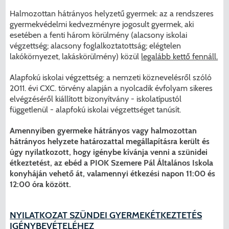
Halmozottan hátrányos helyzetű gyermek: az a rendszeres
gyermekvédelmi kedvezményre jogosult gyermek, aki
esetében a fenti három körülmény (alacsony iskolai
végzettség; alacsony foglalkoztatottság; elégtelen
lakókörnyezet, lakáskörülmény) közül
legalább kettő fennáll.
Alapfokú iskolai végzettség: a nemzeti köznevelésről szóló
2011. évi CXC. törvény alapján a nyolcadik évfolyam sikeres
elvégzéséről kiállított bizonyítvány - iskolatípustól
függetlenül - alapfokú iskolai végzettséget tanúsít.
Amennyiben gyermeke hátrányos vagy halmozottan
hátrányos helyzete határozattal megállapításra került és
úgy nyilatkozott, hogy igénybe kívánja venni a szünidei
étkeztetést, az ebéd a PIOK Szemere Pál Általános Iskola
konyháján vehető át, valamennyi étkezési napon 11:00 és
12:00 óra között.
NYILATKOZAT SZÜNDEI GYERMEKÉTKEZTETÉS
IGÉNYBEVÉTELÉHEZ