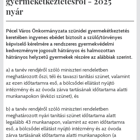
gyermekétkeztetésről - 2025
Menzakártya/Applikáció
nyár
Pécel Város Önkormányzata ASP
Kedvezmények/Diéta/Allergia
Központhoz való csatlakozása
Pécel Város Önkormányzata szünidei gyermekétkeztetés
Nyomtatványok
keretében ingyenes ebédet biztosít a szülő/törvényes
Péceli Polgármesteri Hivatal energetikai
képviselő kérelmére a rendszeres gyermekvédelmi
korszerűsítése
Étkezési térítési díjak
kedvezményre jogosult hátrányos és halmozottan
hátrányos helyzetű gyermekek részére az alábbiak szerint.
Komplex csapadékvíz-elvezetés
Kapcsolat
a) a tanév rendjéről szóló miniszteri rendeletben
korszerűsítése Pécelen II. ütem
meghatározott őszi, téli és tavaszi tanítási szünet, valamint
2025/2026. tanév
az ezen időtartamra eső, a bölcsődei ellátást nyújtó
Pécel Város Önkormányzata 250 000
intézmény és az óvoda zárva tartásának időtartama alatti
munkanapokon (évközi szünet), és
000 Ft értékű támogatást nyert az
alábbi projekt vonatkozásában.
b) a tanév rendjéről szóló miniszteri rendeletben
meghatározott nyári tanítási szünet időtartama alatt
legalább 43 munkanapon, valamint az ezen időtartamra
eső, a bölcsődei ellátást nyújtó intézmény és az óvoda
zárva tartásának időtartama alatti munkanapokon (a