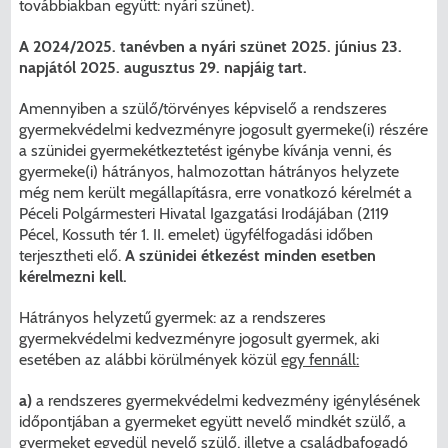
továbbiakban együtt: nyári szünet).
A 2024/2025. tanévben a nyári szünet 2025. június 23.
napjától 2025. augusztus 29. napjáig tart.
Amennyiben a szülő/törvényes képviselő a rendszeres
gyermekvédelmi kedvezményre jogosult gyermeke(i) részére
a szünidei gyermekétkeztetést igénybe kívánja venni, és
gyermeke(i) hátrányos, halmozottan hátrányos helyzete
még nem került megállapításra, erre vonatkozó kérelmét a
Péceli Polgármesteri Hivatal Igazgatási Irodájában (2119
Pécel, Kossuth tér 1. II. emelet) ügyfélfogadási időben
terjesztheti elő.
A szünidei étkezést minden esetben
kérelmezni kell.
Hátrányos helyzetű gyermek: az a rendszeres
gyermekvédelmi kedvezményre jogosult gyermek, aki
esetében az alábbi körülmények közül
egy fennáll:
a)
a rendszeres gyermekvédelmi kedvezmény igénylésének
időpontjában a gyermeket együtt nevelő mindkét szülő, a
gyermeket egyedül nevelő szülő, illetve a családbafogadó