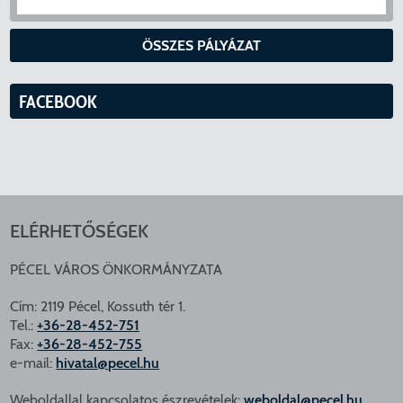
ÖSSZES PÁLYÁZAT
FACEBOOK
ELÉRHETŐSÉGEK
PÉCEL VÁROS ÖNKORMÁNYZATA
Cím: 2119 Pécel, Kossuth tér 1.
Tel.:
+36-28-452-751
Fax:
+36-28-452-755
e-mail:
hivatal@pecel.hu
Weboldallal kapcsolatos észrevételek:
weboldal@pecel.hu