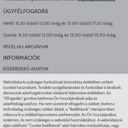
ÜGYFÉLFOGADÁS
Hétfő: 8.30 órától 12.00 óráig és 13.00 órától 17.30 óráig
Szerda: 8.30 órától 12.00 óráig és 13.00 órától 15.30 óráig
PÉCEL.HU ARCHÍVUM
INFORMÁCIÓK
KÖZÉRDEKŰ ADATOK
NYOMTATVÁNYOK
Weboldalunk szükséges funkcióinak biztosítása érdekében sütiket
KÖZLEKEDÉS
(cookie) használunk. További szolgáltatásokat és funkciókat is kínálunk,
ADATKEZELÉS
elemezzük adatforgalmunkat oldalunk fejlesztése érdekében. Az
ÁTLÁTHATÓ ÖNKORMÁNYZAT
"Elfogadás" gombra kattintva Ön hozzájárulását adja az
COOKIE BEÁLLÍTÁSOK
adatfeldolgozáshoz. Ha nem szeretné elfogadni a sütiket, kivéve a
technikailag szükséges sütiket, kérjük, a "Beállítások" menüpontban
INTÉZMÉNYEK
válassza ki a sütikkel kapcsolatos preferenciáit. Az Ön hozzájárulása
önkéntes, és nem szükséges a weboldal használatához. A weboldalunk
EGÉSZSÉGÜGY
alján található "Cookie beállítások" alatt bármikor módosíthatja, vagy