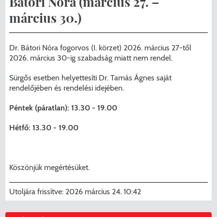
Bátori Nóra (március 27. –
Menzakártya/Applikáció
március 30.)
Pécel Város Önkormányzata ASP
Kedvezmények/Diéta/Allergia
Központhoz való csatlakozása
Dr. Bátori Nóra fogorvos (I. körzet) 2026. március 27-től
Nyomtatványok
2026. március 30-ig szabadság miatt nem rendel.
Péceli Polgármesteri Hivatal energetikai
korszerűsítése
Étkezési térítési díjak
Sürgős esetben helyettesíti Dr. Tamás Ágnes saját
rendelőjében és rendelési idejében.
Komplex csapadékvíz-elvezetés
Kapcsolat
Péntek (páratlan): 13.30 - 19.00
korszerűsítése Pécelen II. ütem
2025/2026. tanév
Hétfő: 13.30 - 19.00
Pécel Város Önkormányzata 250 000
000 Ft értékű támogatást nyert az
alábbi projekt vonatkozásában.
Köszönjük megértésüket.
Utoljára frissítve:
2026 március 24. 10:42