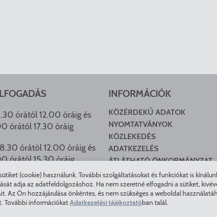
LFOGADÁS
INFORMÁCIÓK
KÖZÉRDEKŰ ADATOK
.30 órától 12.00 óráig és
NYOMTATVÁNYOK
00 órától 17.30 óráig
KÖZLEKEDÉS
8.30 órától 12.00 óráig és
ADATKEZELÉS
00 órától 15.30 óráig
ÁTLÁTHATÓ ÖNKORMÁNYZAT
COOKIE BEÁLLÍTÁSOK
tiket (cookie) használunk. További szolgáltatásokat és funkciókat is kínálu
HU ARCHÍVUM
t adja az adatfeldolgozáshoz. Ha nem szeretné elfogadni a sütiket, kivéve a 
it. Az Ön hozzájárulása önkéntes, és nem szükséges a weboldal használatáho
t. További információkat
Adatkezelési tájékoztató
ban talál.