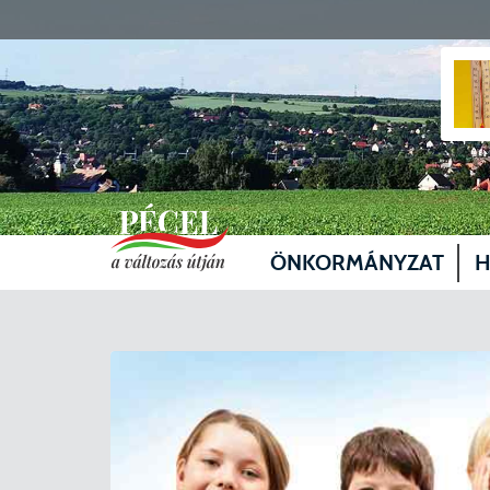
ÖNKORMÁNYZAT
H
Vezetők
Üg
Képviselő-testület
Je
Bizottságok
Sz
Döntéshozatal
Vá