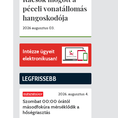
ványok
péceli vonatállomás
II. ütem
érítési díjak
hangoskodója
mogatást nyert az alábbi projekt vonatkozásában.
t
2026 augusztus 03.
6. tanév
Intézze ügyeit
elektronikusan!
LEGFRISSEBB
2026. augusztus 4.
EGÉSZSÉGÜGY
Szombat 00:00 órától
másodfokúra mérséklődik a
hőségriasztás