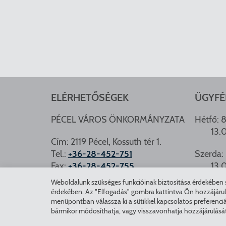
ELÉRHETŐSÉGEK
ÜGYFÉ
PÉCEL VÁROS ÖNKORMÁNYZATA
Hétfő: 8
13.
Cím: 2119 Pécel, Kossuth tér 1.
Tel.:
+36-28-452-751
Szerda: 
Fax:
+36-28-452-755
13.
e-mail:
hivatal@pecel.hu
Weboldalunk szükséges funkcióinak biztosítása érdekében sü
PÉCEL.
érdekében. Az "Elfogadás" gombra kattintva Ön hozzájárulásá
Weboldallal kapcsolatos észrevételek:
menüpontban válassza ki a sütikkel kapcsolatos preferenciá
bármikor módosíthatja, vagy visszavonhatja hozzájárulásá
weboldal@pecel.hu