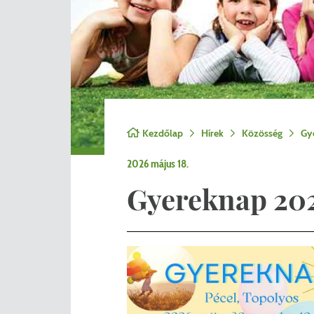
Nemzetiségi önkormányza
A
Önkormányzati kitüntetés
N
Pályázatok
Hi
Településrendezés
Be
Kezdőlap
Hírek
Közösség
Gy
Adatvédelem
2026 május 18.
Belső visszaélés bejelentő
Gyereknap 20