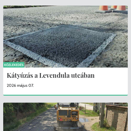
KÖZLEKEDÉS
Kátyúzás a Levendula utcában
2026 május 07.