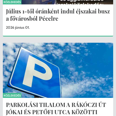
KÖZLEKEDÉS
Július 1-től óránként indul éjszakai busz
a fővárosból Pécelre
2026 június 01.
KÖZLEKEDÉS
PARKOLÁSI TILALOM A RÁKÓCZI ÚT
JÓKAI ÉS PETŐFI UTCA KÖZÖTTI