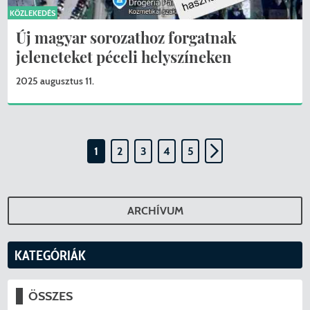
KÖZLEKEDÉS
Új magyar sorozathoz forgatnak
jeleneteket péceli helyszíneken
2025 augusztus 11.
1
2
3
4
5
ARCHÍVUM
KATEGÓRIÁK
ÖSSZES