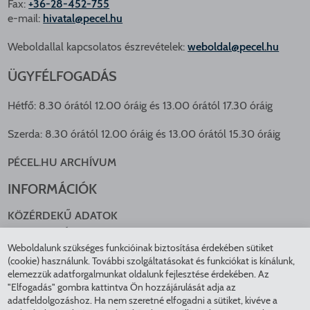
Fax:
+36-28-452-755
e-mail:
hivatal@pecel.hu
Weboldallal kapcsolatos észrevételek:
weboldal@pecel.hu
ÜGYFÉLFOGADÁS
Hétfő: 8.30 órától 12.00 óráig és 13.00 órától 17.30 óráig
Szerda: 8.30 órától 12.00 óráig és 13.00 órától 15.30 óráig
PÉCEL.HU ARCHÍVUM
INFORMÁCIÓK
KÖZÉRDEKŰ ADATOK
NYOMTATVÁNYOK
Weboldalunk szükséges funkcióinak biztosítása érdekében sütiket
KÖZLEKEDÉS
(cookie) használunk. További szolgáltatásokat és funkciókat is kínálunk,
ADATKEZELÉS
elemezzük adatforgalmunkat oldalunk fejlesztése érdekében. Az
ÁTLÁTHATÓ ÖNKORMÁNYZAT
"Elfogadás" gombra kattintva Ön hozzájárulását adja az
COOKIE BEÁLLÍTÁSOK
adatfeldolgozáshoz. Ha nem szeretné elfogadni a sütiket, kivéve a